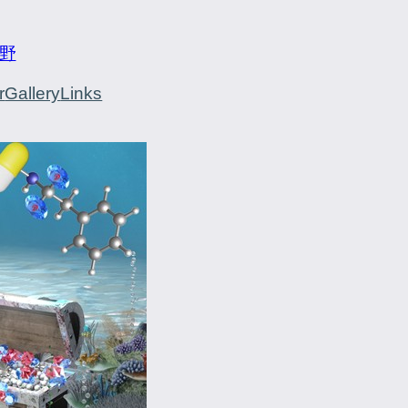
野
r
Gallery
Links