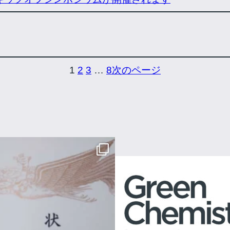
1
2
3
…
8
次のページ