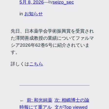
5月 8, 2026
—
seizo_sec
by
in
お知らせ
先日、日本薬学会学術振興賞を受賞され
た澤間善成教授の業績についてファルマ
シア2026年62巻5号に紹介されていま
す。
詳しくは
こちら
←
前:
和光純薬
次:
相嶋博士の論
時報にて重アル
文がTop viewed