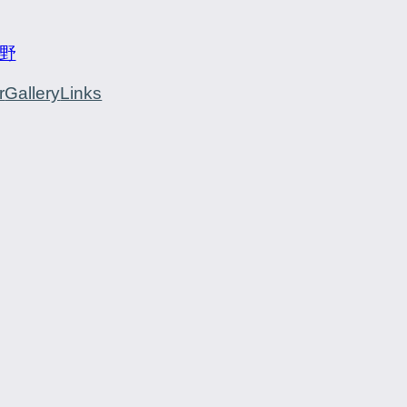
野
r
Gallery
Links