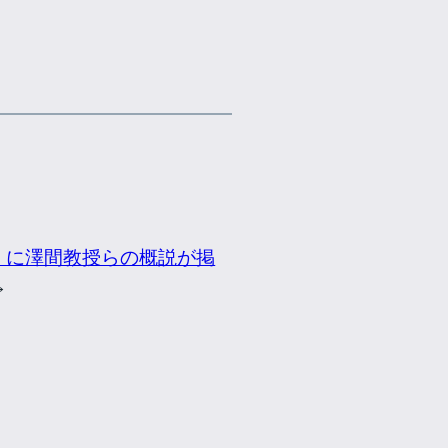
」に澤間教授らの概説が掲
→