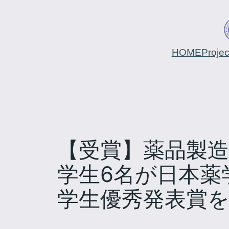
HOME
Proje
【受賞】薬品製造
学生6名が日本薬学
学生優秀発表賞