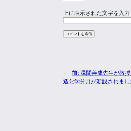
上に表示された文字を入力
←
前:
澤間善成先生が教授
造化学分野が新設されまし