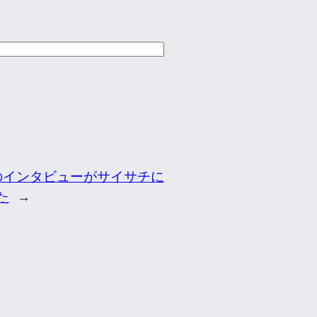
のインタビューがサイサチに
た
→