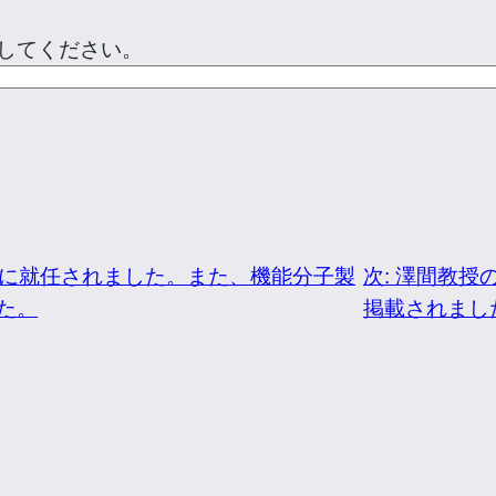
してください。
に就任されました。また、機能分子製
次:
澤間教授
た。
掲載されまし