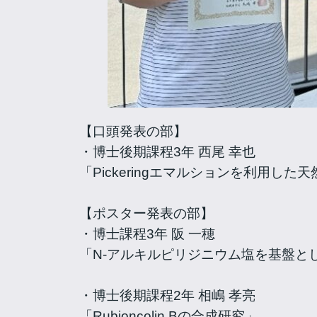
【口頭発表の部】
・博士後期課程3年 西尾 幸也
「Pickeringエマルションを利用
【ポスター発表の部】
・博士課程3年 阪 一穂
「N-アルキルピリジニウム塩を基盤と
・博士後期課程2年 相嶋 孝亮
「Rubioncolin Bの合成研究」