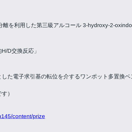
離を利用した第三級アルコール 3-hydroxy-2-oxin
H/D交換反応」
とした電子求引基の転位を介するワンポット多置換ベ
です）
rm145/content/prize