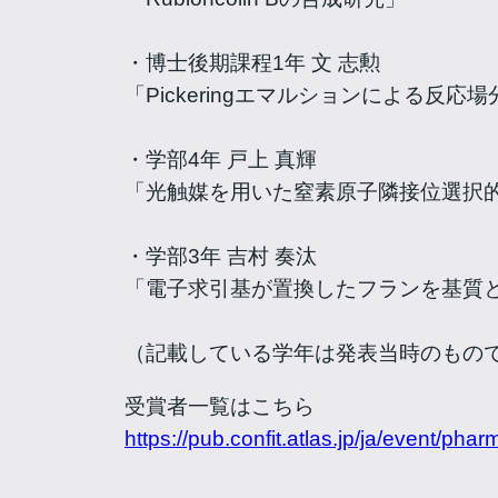
・博士後期課程1年 文 志勲
「Pickeringエマルションによる反応場分
・学部4年 戸上 真輝
「光触媒を用いた窒素原子隣接位選択的
・学部3年 吉村 奏汰
「電子求引基が置換したフランを基質
（記載している学年は発表当時のもの
受賞者一覧はこちら
https://pub.confit.atlas.jp/ja/event/pha