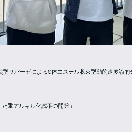
した天然型リパーゼによるS体エステル収束型動的速度論
した重アルキル化試薬の開発」