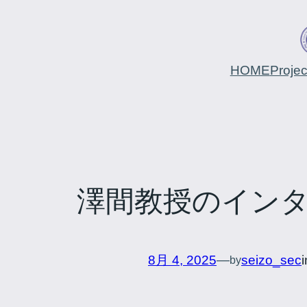
HOME
Proje
澤間教授のイン
8月 4, 2025
—
seizo_sec
by