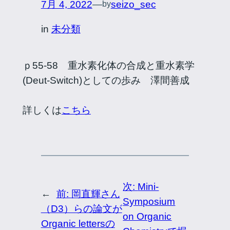
7月 4, 2022
—
seizo_sec
by
in
未分類
ｐ55-58 重水素化体の合成と重水素学
(Deut-Switch)としての歩み 澤間善成
詳しくは
こちら
次:
Mini-
←
前:
岡直輝さん
Symposium
（D3）らの論文が
on Organic
Organic lettersの